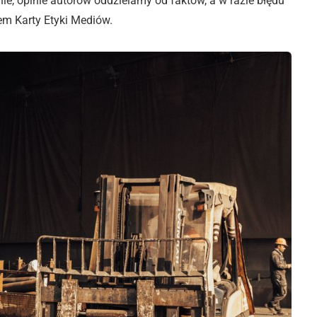
e, opinie autorów oddzielamy od faktów, a w razie błędu
em Karty Etyki Mediów.