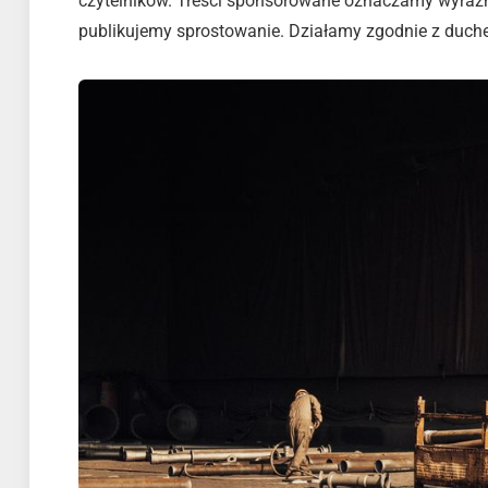
czytelników. Treści sponsorowane oznaczamy wyraźni
publikujemy sprostowanie. Działamy zgodnie z duch