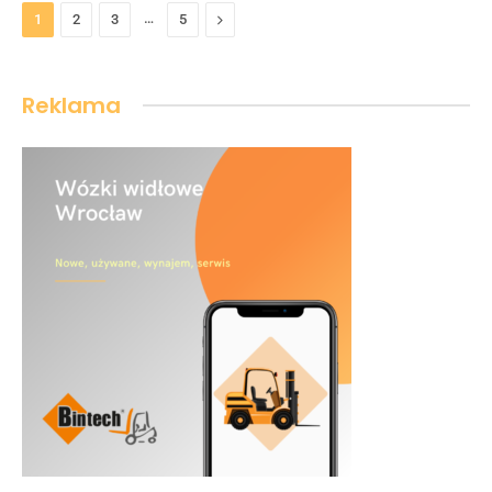
…
Następny
1
2
3
5
Reklama