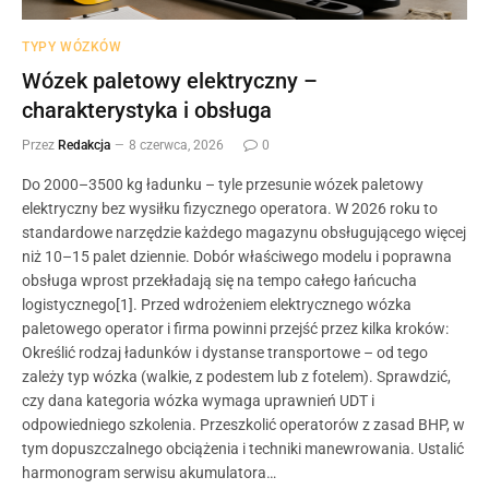
TYPY WÓZKÓW
Wózek paletowy elektryczny –
charakterystyka i obsługa
Przez
Redakcja
8 czerwca, 2026
0
Do 2000–3500 kg ładunku – tyle przesunie wózek paletowy
elektryczny bez wysiłku fizycznego operatora. W 2026 roku to
standardowe narzędzie każdego magazynu obsługującego więcej
niż 10–15 palet dziennie. Dobór właściwego modelu i poprawna
obsługa wprost przekładają się na tempo całego łańcucha
logistycznego[1]. Przed wdrożeniem elektrycznego wózka
paletowego operator i firma powinni przejść przez kilka kroków:
Określić rodzaj ładunków i dystanse transportowe – od tego
zależy typ wózka (walkie, z podestem lub z fotelem). Sprawdzić,
czy dana kategoria wózka wymaga uprawnień UDT i
odpowiedniego szkolenia. Przeszkolić operatorów z zasad BHP, w
tym dopuszczalnego obciążenia i techniki manewrowania. Ustalić
harmonogram serwisu akumulatora…